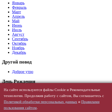
Январь
Февраль
Март
Апрель
Май
Июнь
Июль
Август
Сентябрь
Октябрь
Ноябрь
Декабрь
Другой повод
Доброе утро
День Рождения
На сайте используются файлы Cookie и Рекомендательные
Универсальные
С юбилеем
технологии. Продолжив работу с сайтом, Вы соглашаетесь с
По годам
Политикой обработки персональных данных
и
Правилами
По именам, женщине
пользования сайтом
.
По именам, мужчине