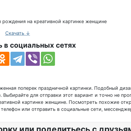
с Днюхой настоящей женщине
Скачать ↓
 в социальных сетях
оженная поперек праздничной картинки. Подобный диза
 Выбирайте для отправки этот вариант и точно не про
реативной картинке женщине. Посмотреть похожие отк
 телефон или отправить в социальные сети, мессендже
орку или поделитьесь с друзья