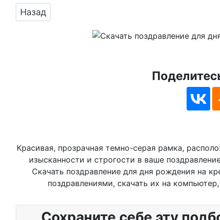
Предыдущий: Яркая и креативная картинка 
Назад
Поделитесь
Красивая, прозрачная темно-серая рамка, распол
изысканности и строгости в ваше поздравление.
Скачать поздравление для дня рождения на к
поздравлениями, скачать их на компьютер,
Сохраните себе эту подб