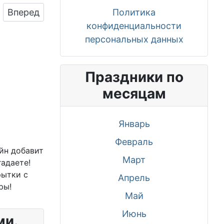
Следующий: Креативная картинка на день рож
Политика
Вперед
конфиденциальности
персональных данных
Праздники по
месяцам
Январь
Февраль
йн добавит
Март
гадаете!
рытки с
Апрель
ры!
Май
Июнь
ми.