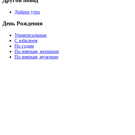
Другой повод
Доброе утро
День Рождения
Универсальные
С юбилеем
По годам
По именам, женщине
По именам, мужчине