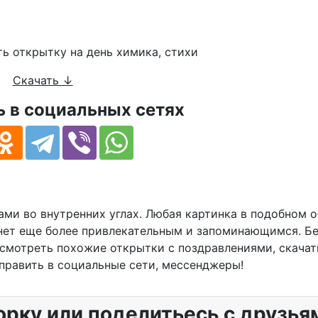
выми пожеланиями в стихах на день химика
Скачать ↓
 в социальных сетях
ами во внутренних углах. Любая картинка в подобном 
анет еще более привлекательным и запоминающимся. Б
осмотреть похожие открытки с поздравлениями, скачат
править в социальные сети, мессенджеры!
орку или поделитьесь с друзья