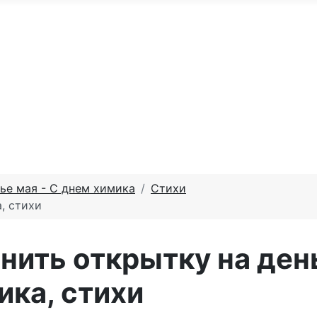
По годам
С юбилеем
Именные м
те доброго утра
Праздники по месяцам
ье мая - С днем химика
Стихи
, стихи
нить открытку на ден
ика, стихи