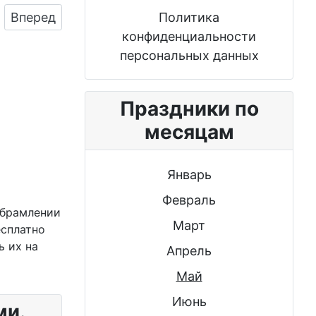
Следующий: Отправить фото с днем химика со 
Политика
Вперед
конфиденциальности
персональных данных
Праздники по
месяцам
Январь
Февраль
обрамлении
Март
есплатно
ь их на
Апрель
Май
Июнь
ми.