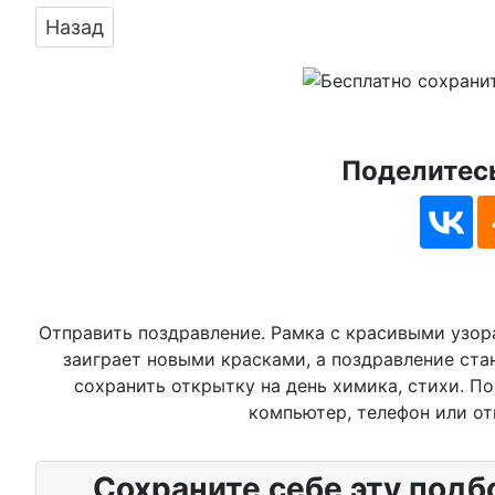
Предыдущий: Поздравить открыткой с краси
Назад
Поделитесь
Отправить поздравление. Рамка с красивыми узор
заиграет новыми красками, а поздравление ст
сохранить открытку на день химика, стихи. П
компьютер, телефон или от
Сохраните себе эту подб