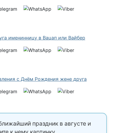
ближайший праздник в августе и
ите к нему картинку.