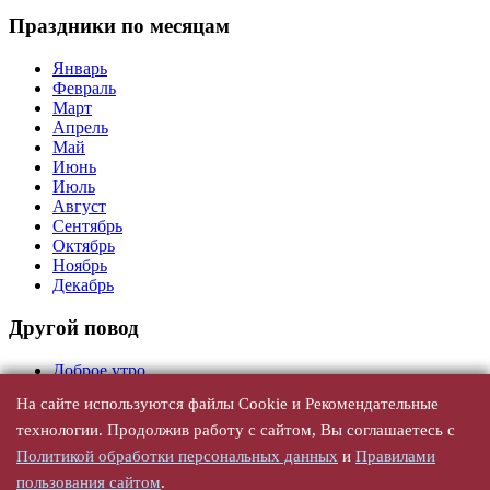
Праздники по месяцам
Январь
Февраль
Март
Апрель
Май
Июнь
Июль
Август
Сентябрь
Октябрь
Ноябрь
Декабрь
Другой повод
Доброе утро
На сайте используются файлы Cookie и Рекомендательные
День Рождения
технологии. Продолжив работу с сайтом, Вы соглашаетесь с
Универсальные
Политикой обработки персональных данных
и
Правилами
С юбилеем
пользования сайтом
.