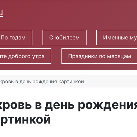
По годам
С юбилеем
Именные м
те доброго утра
Праздники по месяцам
кровь в день рождения картинкой
кровь в день рождени
артинкой
, открытка свекрови