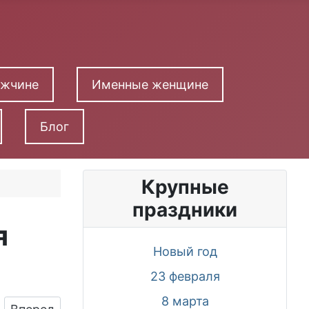
ужчине
Именные женщине
Блог
Крупные
праздники
я
Новый год
23 февраля
8 марта
Следующий: Поздравительная картинка свекро