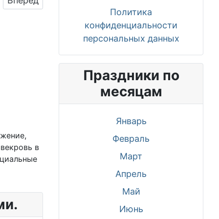
Вперед
Политика
конфиденциальности
персональных данных
Праздники по
месяцам
Январь
жение,
Февраль
свекровь в
Март
оциальные
Апрель
Май
ми.
Июнь