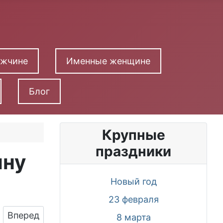
ужчине
Именные женщине
Блог
Крупные
праздники
ыну
Новый год
23 февраля
Следующий: Поздравить сына именинника в Вац
Вперед
8 марта