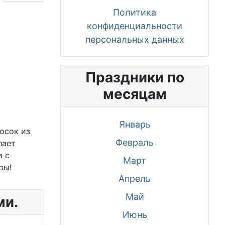
Политика
конфиденциальности
персональных данных
Праздники по
месяцам
Январь
осок из
Февраль
лает
и с
Март
ры!
Апрель
Май
ми.
Июнь