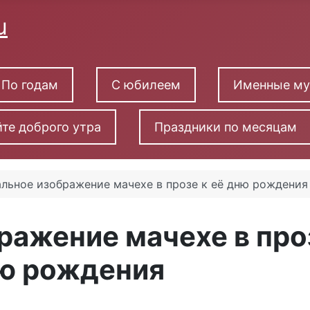
По годам
С юбилеем
Именные м
те доброго утра
Праздники по месяцам
льное изображение мачехе в прозе к её дню рождения
ражение мачехе в про
ню рождения
озе в честь дня рождения на прекрасном фоне дл