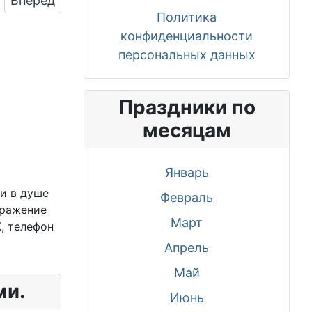
Вперед
Политика
конфиденциальности
персональных данных
Праздники по
месяцам
Январь
и в душе
Февраль
бражение
Март
, телефон
Апрель
Май
ми.
Июнь