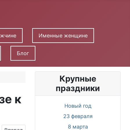
ужчине
Именные женщине
Блог
Крупные
праздники
зе к
Новый год
23 февраля
8 марта
я мачехи
Следующий: Поздравляем с Днём Рождения, отк