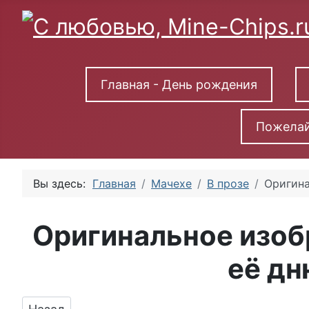
Главная - День рождения
Пожелай
Вы здесь:
Главная
Мачехе
В прозе
Оригина
Оригинальное изоб
её д
Предыдущий: Картинка с поздравлением в пр