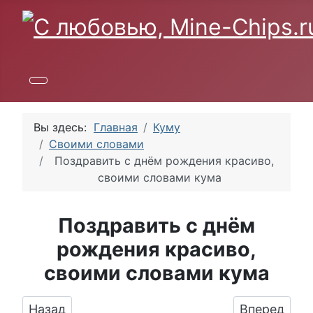
Вы здесь:
Главная
Куму
Своими словами
Поздравить с днём рождения красиво,
своими словами кума
Поздравить с днём
рождения красиво,
своими словами кума
Предыдущий: Картинка с поздравлением сво
Следующий:
Назад
Вперед