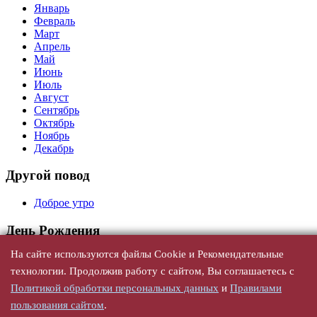
Январь
Февраль
Март
Апрель
Май
Июнь
Июль
Август
Сентябрь
Октябрь
Ноябрь
Декабрь
Другой повод
Доброе утро
День Рождения
На сайте используются файлы Cookie и Рекомендательные
Универсальные
С юбилеем
технологии. Продолжив работу с сайтом, Вы соглашаетесь с
По годам
Политикой обработки персональных данных
и
Правилами
По именам, женщине
пользования сайтом
.
По именам, мужчине