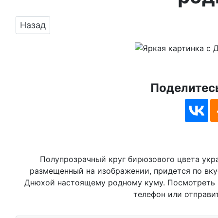
Предыдущий: Отправить фото с днём рожден
Назад
Поделитесь
Полупрозрачный круг бирюзового цвета укра
размещенный на изображении, придется по вку
Днюхой настоящему родному куму. Посмотреть п
телефон или отправи