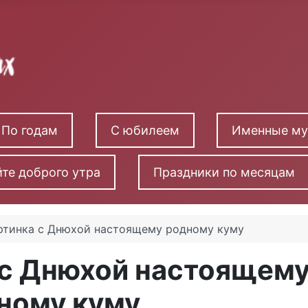
По годам
С юбилеем
Именные м
те доброго утра
Праздники по месяцам
ртинка с Днюхой настоящему родному куму
 с Днюхой настоящем
ному куму