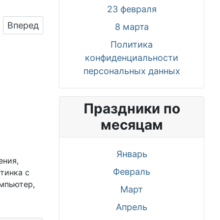
23 февраля
Следующий: Скачать картинку для дня рождени
Вперед
8 марта
Политика
конфиденциальности
персональных данных
Праздники по
месяцам
Январь
ения,
Февраль
тинка с
мпьютер,
Март
Апрель