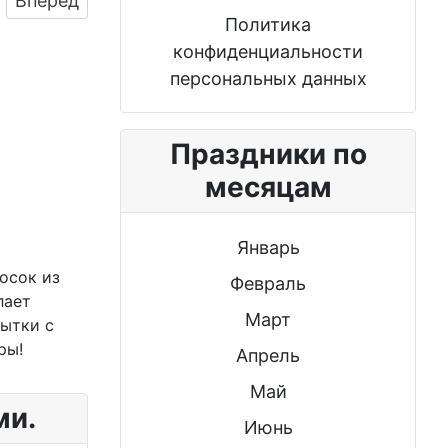
Вперед
Политика
конфиденциальности
персональных данных
Праздники по
месяцам
Январь
осок из
Февраль
лает
Март
ытки с
ры!
Апрель
Май
ми.
Июнь