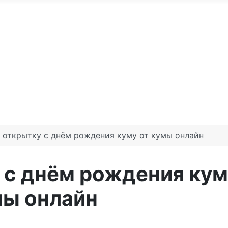
По годам
С юбилеем
Именные м
те доброго утра
Праздники по месяцам
 открытку с днём рождения куму от кумы онлайн
 с днём рождения кум
мы онлайн