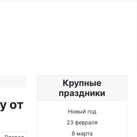
ужчине
Именные женщине
Блог
Крупные
праздники
у от
Новый год
23 февраля
8 марта
Следующий: Поздравить кума от кумы именинни