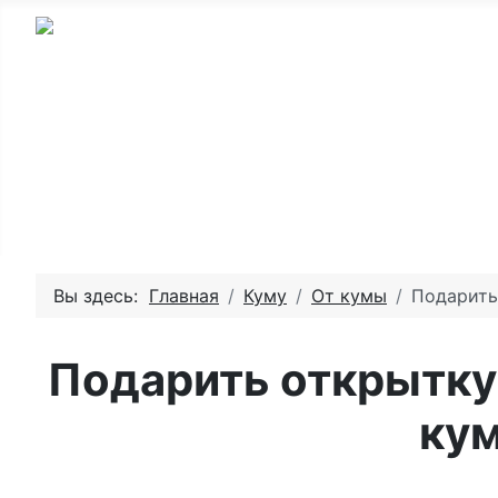
Главная - День рождения
Пожелай
Вы здесь:
Главная
Куму
От кумы
Подарить
Подарить открытку
ку