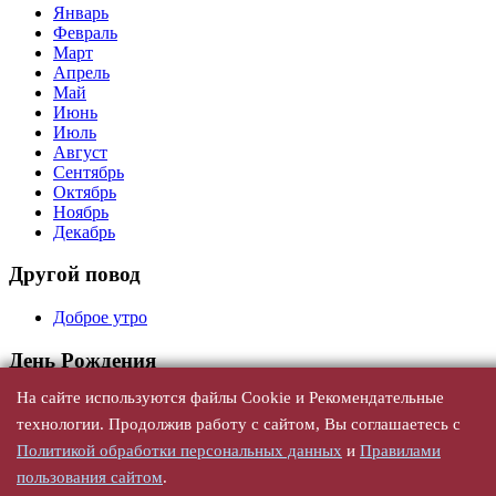
Январь
Февраль
Март
Апрель
Май
Июнь
Июль
Август
Сентябрь
Октябрь
Ноябрь
Декабрь
Другой повод
Доброе утро
День Рождения
На сайте используются файлы Cookie и Рекомендательные
Универсальные
С юбилеем
технологии. Продолжив работу с сайтом, Вы соглашаетесь с
По годам
Политикой обработки персональных данных
и
Правилами
По именам, женщине
пользования сайтом
.
По именам, мужчине