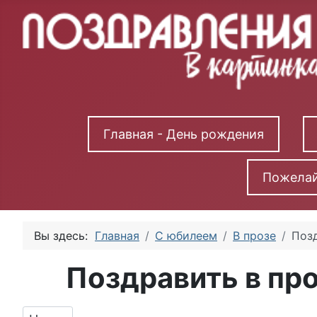
Главная - День рождения
Пожелай
Вы здесь:
Главная
С юбилеем
В прозе
Позд
Поздравить в про