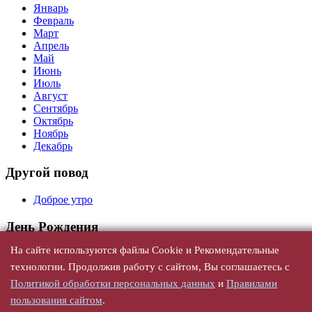
Январь
Февраль
Март
Апрель
Май
Июнь
Июль
Август
Сентябрь
Октябрь
Ноябрь
Декабрь
Другой повод
Доброе утро
День Рождения
На сайте используются файлы Cookie и Рекомендательные
Универсальные
С юбилеем
технологии. Продолжив работу с сайтом, Вы соглашаетесь с
По годам
Политикой обработки персональных данных
и
Правилами
По именам, женщине
пользования сайтом
.
По именам, мужчине