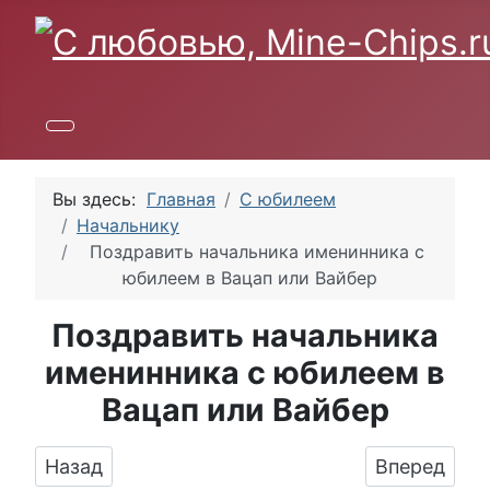
Вы здесь:
Главная
С юбилеем
Начальнику
Поздравить начальника именинника с
юбилеем в Вацап или Вайбер
Поздравить начальника
именинника с юбилеем в
Вацап или Вайбер
Предыдущий: Подарить открытку с юбилеем 
Следующий:
Назад
Вперед