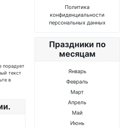
Политика
конфиденциальности
персональных данных
Праздники по
месяцам
е порадует
Январь
лый текст
ьте в
Февраль
Март
Апрель
ми.
Май
Июнь