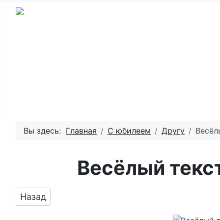
Главная - День рождения
Пожелай
Вы здесь:
Главная
С юбилеем
Другу
Весёл
Весёлый текст
Предыдущий: Поздравить с юбилеем картинк
Назад