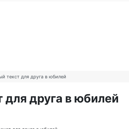
По годам
С юбилеем
Именные м
те доброго утра
Праздники по месяцам
ый текст для друга в юбилей
 для друга в юбилей
ой со словами друга