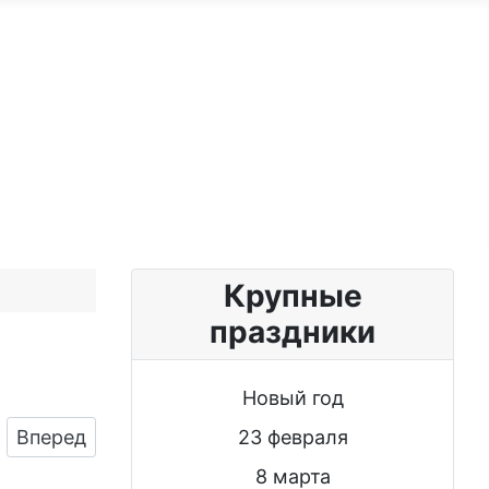
ужчине
Именные женщине
Блог
Крупные
праздники
Новый год
Следующий: Картинка с пожеланием к юбилею 
23 февраля
Вперед
8 марта