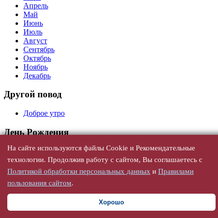
Апрель
Май
Июнь
Июль
Август
Сентябрь
Октябрь
Ноябрь
Декабрь
Другой повод
Доброе утро
День Рождения
На сайте используются файлы Cookie и Рекомендательные
Универсальные
С юбилеем
технологии. Продолжив работу с сайтом, Вы соглашаетесь с
По годам
Политикой обработки персональных данных
и
Правилами
По именам, женщине
пользования сайтом
.
По именам, мужчине
Хорошо