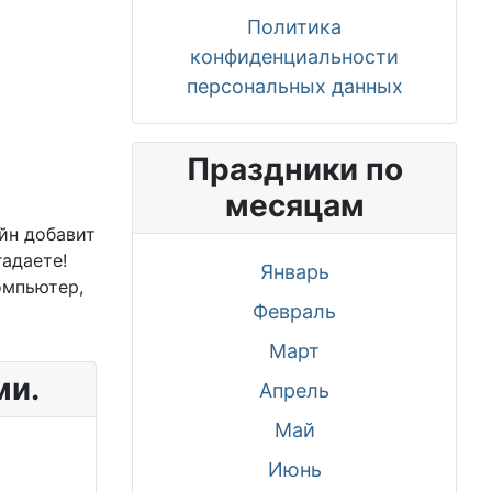
Политика
конфиденциальности
персональных данных
Праздники по
месяцам
йн добавит
гадаете!
Январь
омпьютер,
Февраль
Март
ми.
Апрель
Май
Июнь