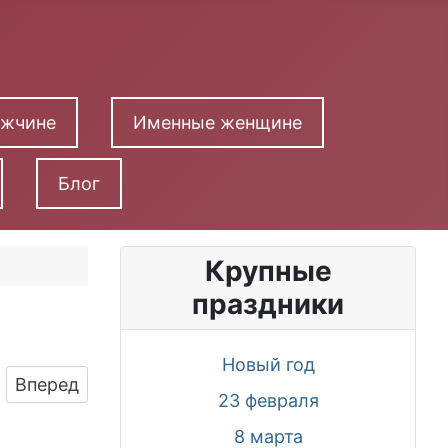
ужчине
Именные женщине
Блог
Крупные
праздники
Новый год
Следующий: Картинка на юбилей 40 лет c крас
Вперед
23 февраля
8 марта