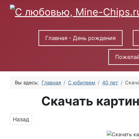
Главная - День рождения
Пожелай
Вы здесь:
Главная
С юбилеем
40 лет
Скача
Скачать картин
Предыдущий: Яркая картинка с юбилеем 40 
Назад