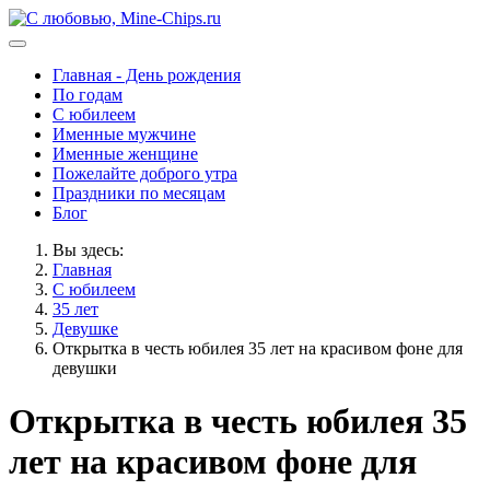
Главная - День рождения
По годам
С юбилеем
Именные мужчине
Именные женщине
Пожелайте доброго утра
Праздники по месяцам
Блог
Вы здесь:
Главная
С юбилеем
35 лет
Девушке
Открытка в честь юбилея 35 лет на красивом фоне для
девушки
Открытка в честь юбилея 35
лет на красивом фоне для