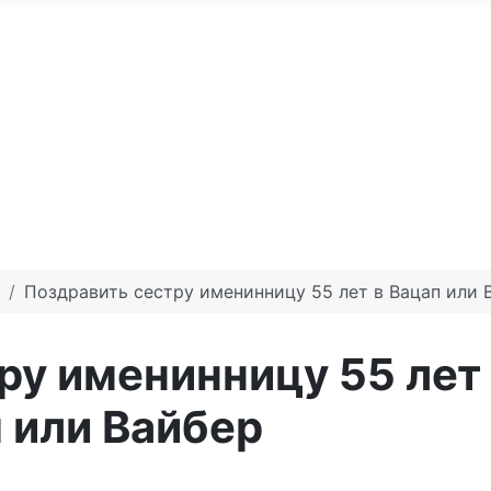
По годам
С юбилеем
Именные м
те доброго утра
Праздники по месяцам
Поздравить сестру именинницу 55 лет в Вацап или 
ру именинницу 55 лет
 или Вайбер
дения 55 лет сестре онлайн