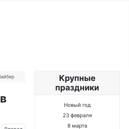
ужчине
Именные женщине
Блог
Крупные
Вайбер
праздники
 в
Новый год
23 февраля
8 марта
Следующий: Картинка для поздравления с Днём