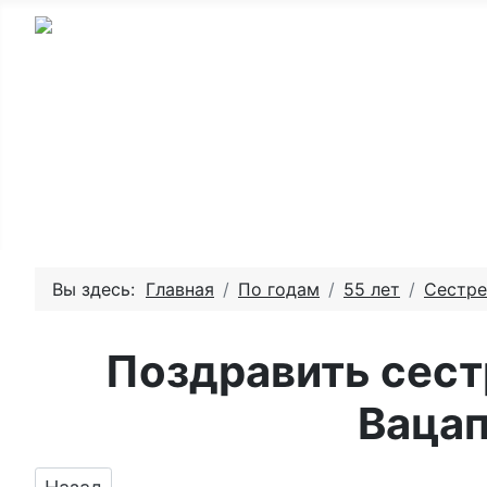
Главная - День рождения
Пожелай
Вы здесь:
Главная
По годам
55 лет
Сестре
Поздравить сест
Вацап
Предыдущий: Подарить открытку с днём рож