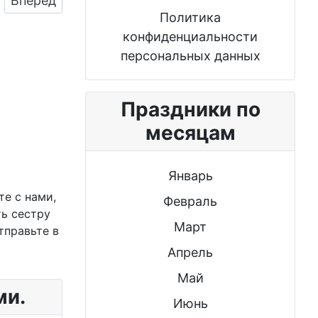
Вперед
Политика
конфиденциальности
персональных данных
Праздники по
месяцам
Январь
те с нами,
Февраль
ь сестру
Март
тправьте в
Апрель
Май
ми.
Июнь