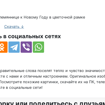
 на красивом фоне для племянницы
Скачать ↓
 в социальных сетях
равительные слова поселят тепло и чувство значимост
сте с нами и отличным настроением. Оригинальное из
Посмотрите похожие картинки, скачайте их на ПК, тел
те в социальные сети!
орку или поделитьесь с друзья