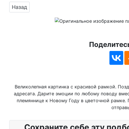
Предыдущий: Открытка в честь Нового Года
Назад
Поделитесь
Великолепная картинка с красивой рамкой. Позд
адресата. Дарите эмоции по любому поводу вме
племяннице к Новому Году в цветочной рамке. 
отправь
Сохраните себе эту подб