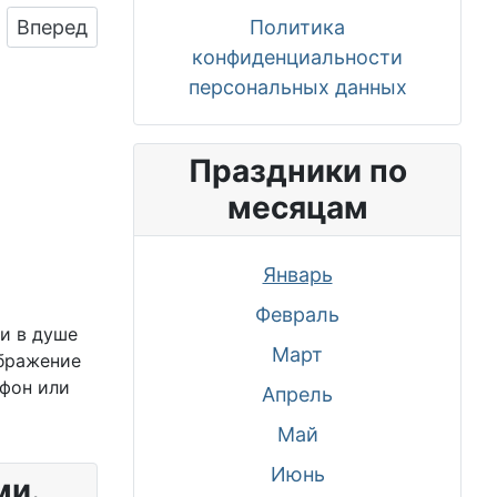
Следующий: Поздравляем с Новым Годом, откр
Политика
Вперед
конфиденциальности
персональных данных
Праздники по
месяцам
Январь
Февраль
и в душе
Март
ображение
ефон или
Апрель
Май
Июнь
ми.