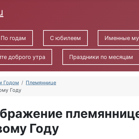
По годам
С юбилеем
Именные м
те доброго утра
Праздники по месяцам
м Годом
Племяннице
ому Году
ображение племяннице
вому Году