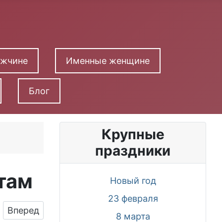
ужчине
Именные женщине
Блог
Крупные
праздники
там
Новый год
23 февраля
Следующий: Картинка на Новый Год для клиент
Вперед
8 марта