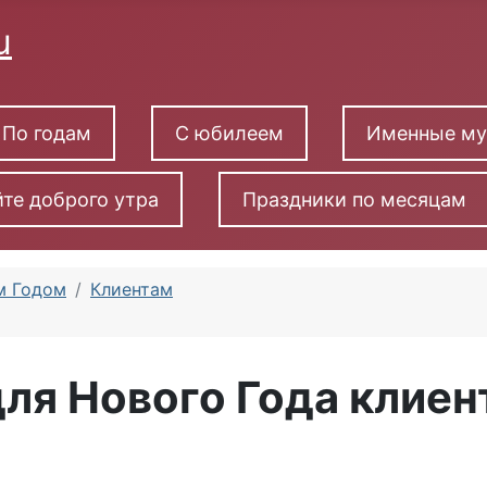
По годам
С юбилеем
Именные м
те доброго утра
Праздники по месяцам
м Годом
Клиентам
для Нового Года клиен
 супер клиентам