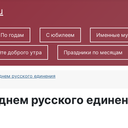
По годам
С юбилеем
Именные м
те доброго утра
Праздники по месяцам
 днем русского единения
 днем русского едине
на день русского единения