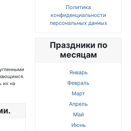
Политика
конфиденциальности
персональных данных
Праздники по
месяцам
ругленными
Январь
инающимся.
Февраль
 их на
Март
Апрель
ми.
Май
Июнь