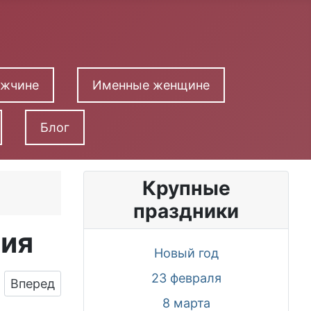
ужчине
Именные женщине
Блог
Крупные
праздники
ния
Новый год
23 февраля
Следующий: Яркая картинка с днем русского е
Вперед
8 марта