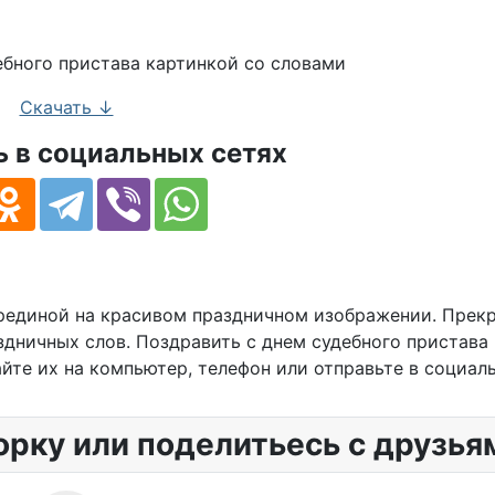
истава c красивой рамкой
Скачать ↓
 в социальных сетях
ерединой на красивом праздничном изображении. Прек
дничных слов. Поздравить с днем судебного пристава
йте их на компьютер, телефон или отправьте в социаль
орку или поделитьесь с друзья