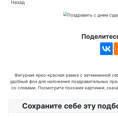
Предыдущий: Картинка на день судебного пр
Назад
Поделитесь
Фигурная ярко-красная рамка с затемненной с
удобный фон для наложения поздравительных праз
со словами. Посмотрите похожие картинки, скача
Сохраните себе эту подб