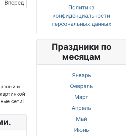
Следующий: Весёлая картинка в день судебного
Вперед
Политика
конфиденциальности
персональных данных
Праздники по
месяцам
Январь
Февраль
расный и
 картинкой
Март
ные сети!
Апрель
Май
ми.
Июнь