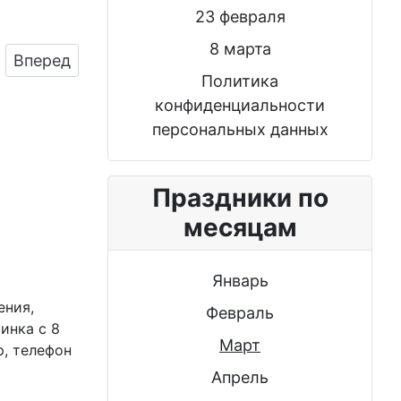
23 февраля
8 марта
Следующий: Скачать картинку для 8 марта, сти
Вперед
Политика
конфиденциальности
персональных данных
Праздники по
месяцам
Январь
ения,
Февраль
инка с 8
Март
р, телефон
Апрель