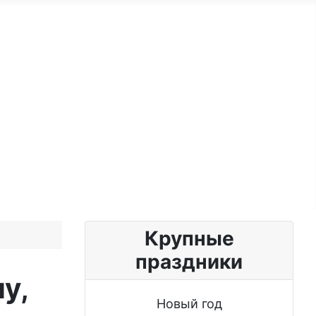
ужчине
Именные женщине
Блог
Крупные
праздники
у,
Новый год