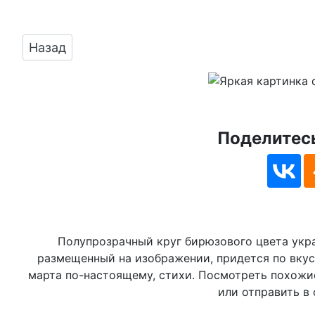
Предыдущий: Отправить фото с 8 марта со с
Назад
Поделитесь
Полупрозрачный круг бирюзового цвета укра
размещенный на изображении, придется по вкус
марта по-настоящему, стихи. Посмотреть похожие
или отправить в