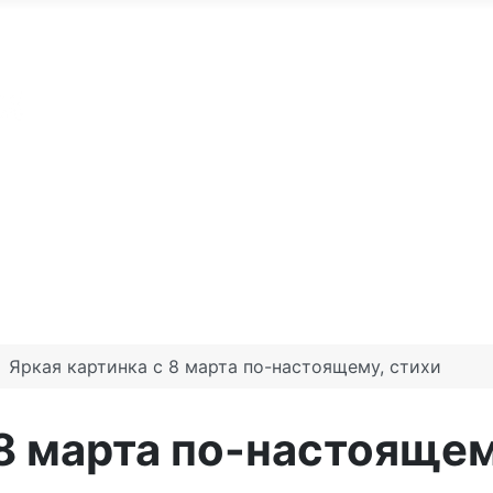
По годам
С юбилеем
Именные м
те доброго утра
Праздники по месяцам
Яркая картинка с 8 марта по-настоящему, стихи
 8 марта по-настоящем