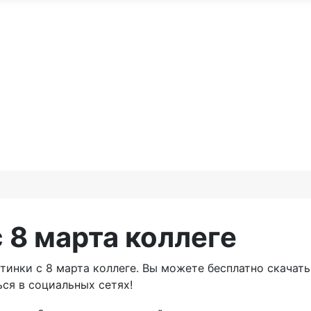
По годам
С юбилеем
Именные м
те доброго утра
Праздники по месяцам
 8 марта коллеге
инки с 8 марта коллеге. Вы можете бесплатно скачать
ся в социальных сетях!