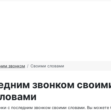
По годам
С юбилеем
Именные м
те доброго утра
Праздники по месяцам
дним звонком
Своими словами
ледним звонком своим
ловами
нки с последним звонком своими словами. Вы можете 