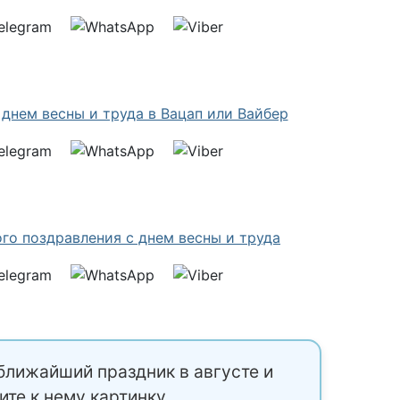
ближайший праздник в августе и
ите к нему картинку.