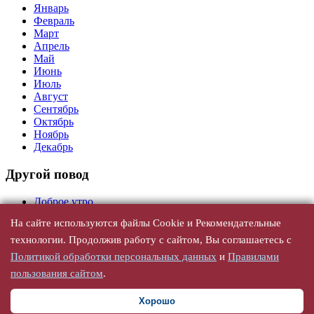
Январь
Февраль
Март
Апрель
Май
Июнь
Июль
Август
Сентябрь
Октябрь
Ноябрь
Декабрь
Другой повод
Доброе утро
На сайте используются файлы Cookie и Рекомендательные
День Рождения
технологии. Продолжив работу с сайтом, Вы соглашаетесь с
Универсальные
Политикой обработки персональных данных
и
Правилами
С юбилеем
пользования сайтом
.
По годам
По именам, женщине
Хорошо
По именам, мужчине