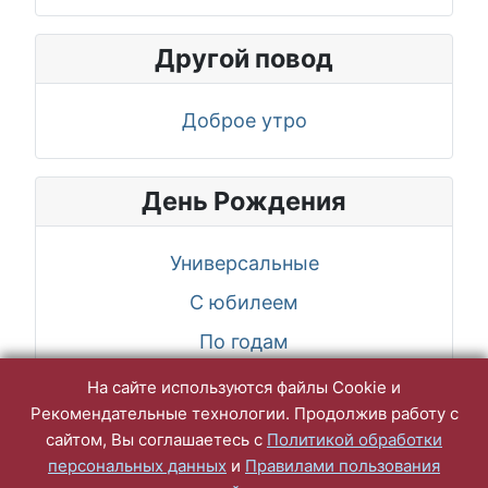
Другой повод
Доброе утро
День Рождения
Универсальные
С юбилеем
По годам
По именам, женщине
На сайте используются файлы Cookie и
Рекомендательные технологии. Продолжив работу с
По именам, мужчине
сайтом, Вы соглашаетесь с
Политикой обработки
персональных данных
и
Правилами пользования