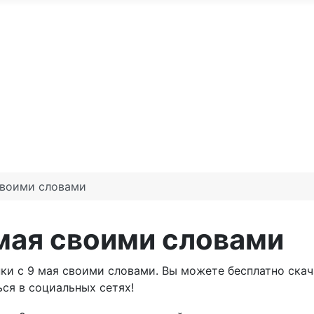
По годам
С юбилеем
Именные м
те доброго утра
Праздники по месяцам
воими словами
 мая своими словами
ки с 9 мая своими словами. Вы можете бесплатно скач
ся в социальных сетях!