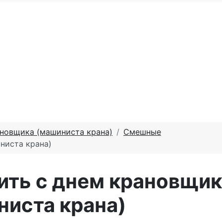
По годам
С юбилеем
Именные м
те доброго утра
Праздники по месяцам
ановщика (машиниста крана)
Смешные
ниста крана)
ить с днем крановщик
ниста крана)