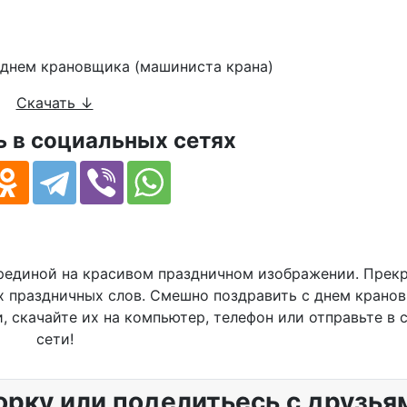
новщика (машиниста крана) c красивой рамкой
Скачать ↓
 в социальных сетях
ерединой на красивом праздничном изображении. Прек
х праздничных слов. Смешно поздравить с днем крано
, скачайте их на компьютер, телефон или отправьте в
сети!
орку или поделитьесь с друзья