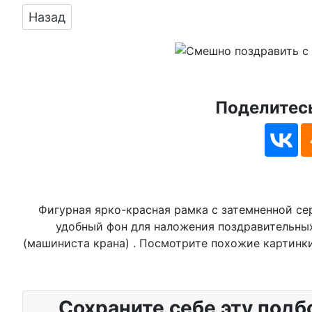
Предыдущий: Смешная картинка на день кра
Назад
Поделитесь
Фигурная ярко-красная рамка с затемненной с
удобный фон для наложения поздравительны
(машиниста крана) . Посмотрите похожие картинки
Сохраните себе эту подб