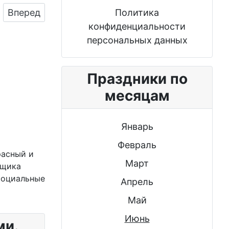
Следующий: Классическая и смешная картинка 
Политика
Вперед
конфиденциальности
персональных данных
Праздники по
месяцам
Январь
Февраль
расный и
Март
вщика
 социальные
Апрель
Май
Июнь
ми.