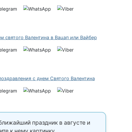
ближайший праздник в августе и
ите к нему картинку.