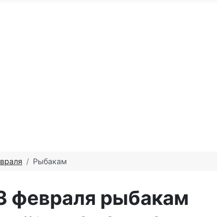
По годам
С юбилеем
Именные м
те доброго утра
Праздники по месяцам
евраля
Рыбакам
23 февраля рыбакам