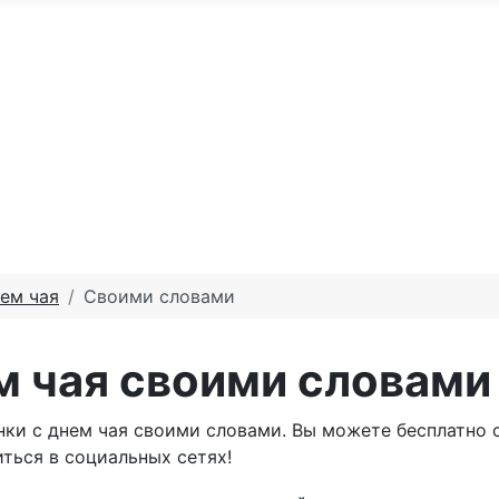
По годам
С юбилеем
Именные м
те доброго утра
Праздники по месяцам
нем чая
Своими словами
м чая своими словами
ки с днем чая своими словами. Вы можете бесплатно 
ться в социальных сетях!