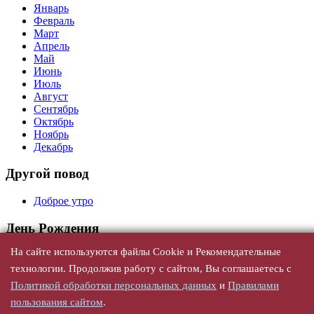
Январь
Февраль
Март
Апрель
Май
Июнь
Июль
Август
Сентябрь
Октябрь
Ноябрь
Декабрь
Другой повод
Доброе утро
День Рождения
На сайте используются файлы Cookie и Рекомендательные
Универсальные
С юбилеем
технологии. Продолжив работу с сайтом, Вы соглашаетесь с
По годам
Политикой обработки персональных данных
и
Правилами
По именам, женщине
пользования сайтом
.
По именам, мужчине