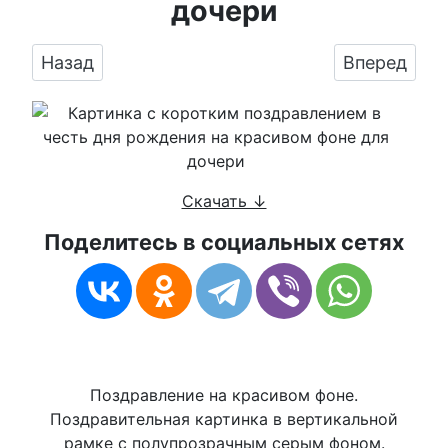
дочери
Предыдущий: Праздничная, женская открытк
Следующий:
Назад
Вперед
Скачать ↓
Поделитесь в социальных сетях
Поздравление на красивом фоне.
Поздравительная картинка в вертикальной
рамке с полупрозрачным серым фоном.