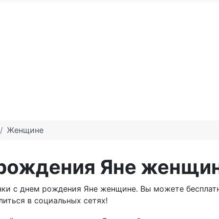
По годам
С юбилеем
Именные м
те доброго утра
Праздники по месяцам
Женщине
 рождения Яне женщи
нки с днем рождения Яне женщине. Вы можете бесплат
литься в социальных сетях!