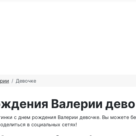
По годам
С юбилеем
Именные м
те доброго утра
Праздники по месяцам
ерии
Девочке
ождения Валерии дево
тинки с днем рождения Валерии девочке. Вы можете б
поделиться в социальных сетях!