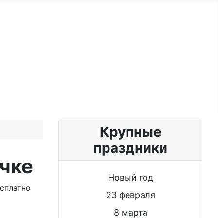
ужчине
Именные женщине
Блог
Крупные
праздники
чке
Новый год
есплатно
23 февраля
8 марта