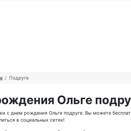
По годам
С юбилеем
Именные м
те доброго утра
Праздники по месяцам
е
Подруге
рождения Ольге подру
ки с днем рождения Ольге подруге. Вы можете бесплат
литься в социальных сетях!