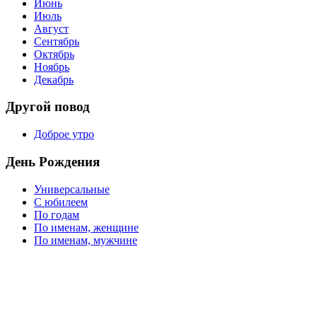
Июнь
Июль
Август
Сентябрь
Октябрь
Ноябрь
Декабрь
Другой повод
Доброе утро
День Рождения
Универсальные
С юбилеем
По годам
По именам, женщине
По именам, мужчине