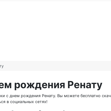
По годам
С юбилеем
Именные м
те доброго утра
Праздники по месяцам
ту
нем рождения Ренату
ки с днем рождения Ренату. Вы можете бесплатно скач
ся в социальных сетях!