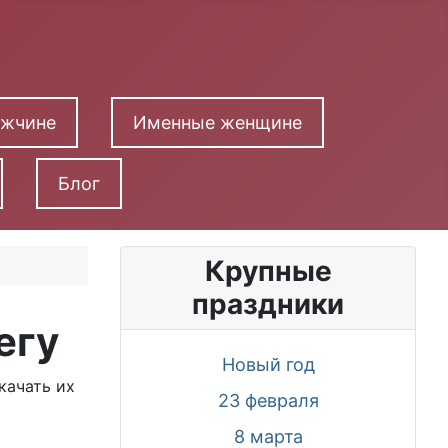
ужчине
Именные женщине
Блог
Крупные
праздники
егу
Новый год
качать их
23 февраля
8 марта